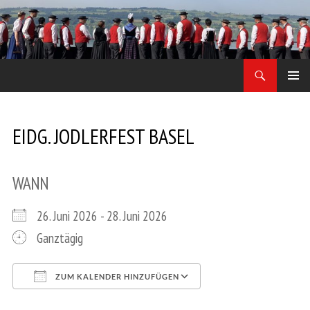
Zum
Inhalt
springen
Suchen
Jodler Obe Freitag
PRIMÄR
MENÜ
EIDG. JODLERFEST BASEL
WANN
26. Juni 2026 - 28. Juni 2026
Ganztägig
ZUM KALENDER HINZUFÜGEN
ICS herunterladen
Google Kalender