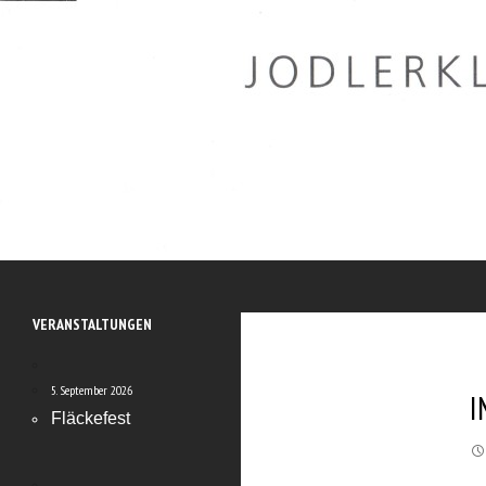
Zum
Inhalt
springen
Suchen
Jodler Obe Freitag
Platzreservation: ab 20. Oktober 2025 unter
VERANSTALTUNGEN
Reservation Burgfründe
5. September 2026
I
Fläckefest