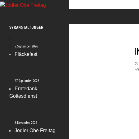
Zum
Inhalt
Suchen
Jodler Obe Freitag
springen
Platzreservation: ab 20. Oktober 2025 unter
VERANSTALTUNGEN
Reservation Burgfründe
5. September 2026
I
Fläckefest
R
27. September 2026
Erntedank
Gottesdienst
6. November 2026
Jodler Obe Freitag