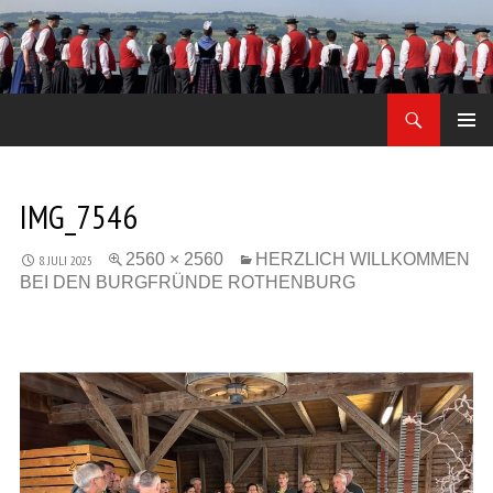
Zum
Inhalt
springen
Suchen
Jodler Obe Freitag
PRIMÄR
MENÜ
IMG_7546
2560 × 2560
HERZLICH WILLKOMMEN
8. JULI 2025
BEI DEN BURGFRÜNDE ROTHENBURG