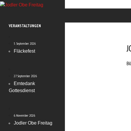
Zum
Inhalt
Suchen
Jodler Obe Freitag
springen
Platzreservation: ab 20. Oktober 2025 unter
VERANSTALTUNGEN
Reservation Burgfründe
5. September 2026
J
Fläckefest
Bi
27. September 2026
Erntedank
Gottesdienst
6. November 2026
Jodler Obe Freitag