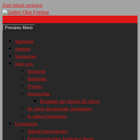
Zum Inhalt springen
Suchen
Primäres Menü
Jodler Obe Freitag
Startseite
Agenda
Sponsoren
Über uns
Vorstand
Mitglieder
Proben
Geschichte
Eckdaten der letzten 50 Jahre
50 Jahre Burgfründe: Anekdoten
In stillem Gedenken
Fotogalerie
Ständli Hermolingen
Eidgenössisches Jodlerfest Basel