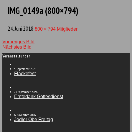
IMG_0149a (800×794)
24. Juni 2018
800 × 794
Mitglieder
Vorheriges Bild
Nächstes Bild
Veranstaltungen
Platzreservation: ab 20. Oktober 2025
5. September 2026
Fläckefest
unter Reservation Burgfründe
27. September 2026
Erntedank Gottesdienst
6. November 2026
Jodler Obe Freitag