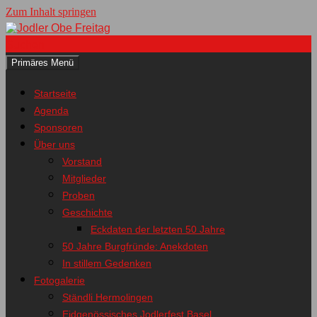
Zum Inhalt springen
Suchen
Primäres Menü
Jodler Obe Freitag
Startseite
Agenda
Sponsoren
Über uns
Vorstand
Mitglieder
Proben
Geschichte
Eckdaten der letzten 50 Jahre
50 Jahre Burgfründe: Anekdoten
In stillem Gedenken
Fotogalerie
Ständli Hermolingen
Eidgenössisches Jodlerfest Basel