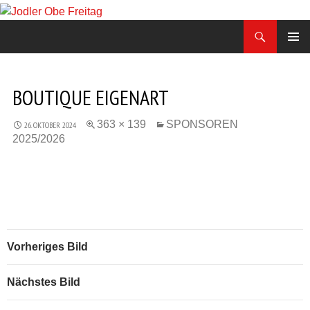
Zum
Inhalt
Suchen
Jodler Obe Freitag
springen
PRIMÄR
MENÜ
BOUTIQUE EIGENART
363 × 139
SPONSOREN
26. OKTOBER 2024
2025/2026
Vorheriges Bild
Nächstes Bild