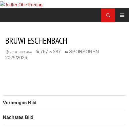
Zum
Inhalt
Suchen
Jodler Obe Freitag
springen
PRIMÄR
MENÜ
BRUWI ESCHENBACH
767 × 287
SPONSOREN
26. OKTOBER 2024
2025/2026
Vorheriges Bild
Nächstes Bild