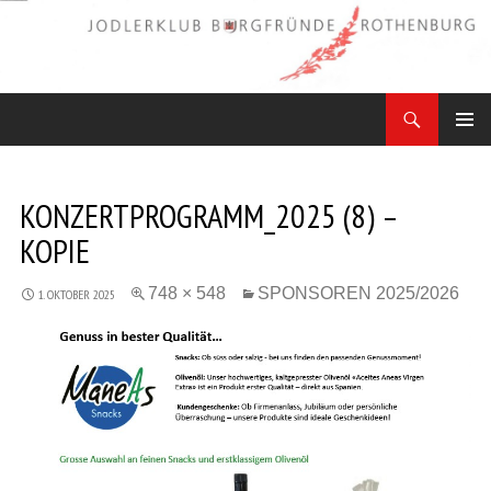
Zum
Inhalt
springen
Suchen
Jodler Obe Freitag
PRIMÄR
MENÜ
KONZERTPROGRAMM_2025 (8) –
KOPIE
748 × 548
SPONSOREN 2025/2026
1. OKTOBER 2025