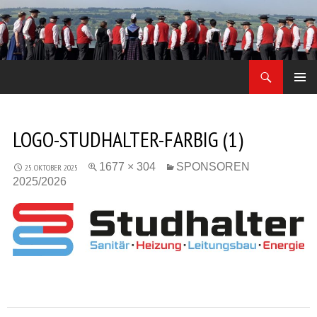
Zum
Inhalt
springen
Suchen
Jodler Obe Freitag
PRIMÄR
MENÜ
LOGO-STUDHALTER-FARBIG (1)
1677 × 304
SPONSOREN
25. OKTOBER 2025
2025/2026