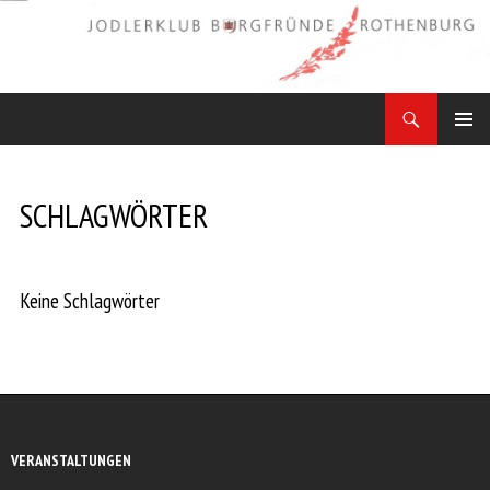
Zum
Inhalt
springen
Suchen
Jodler Obe Freitag
PRIMÄR
MENÜ
SCHLAGWÖRTER
Keine Schlagwörter
VERANSTALTUNGEN