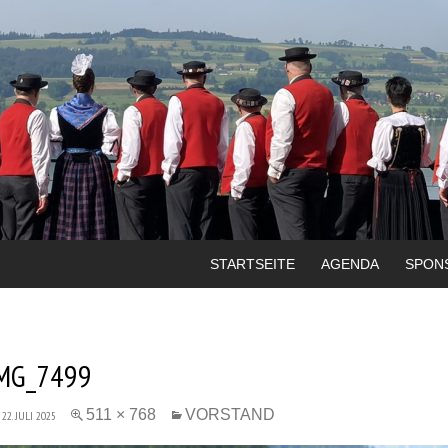
STARTSEITE
AGENDA
SPON
MG_7499
511 × 768
VORSTAND
22. JULI 2025