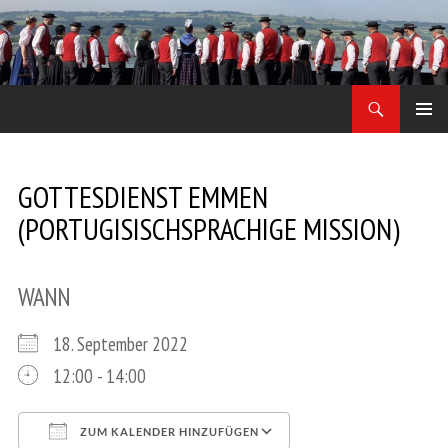
Zum
Inhalt
springen
Suchen
Jodler Obe Freitag
PRIMÄR
MENÜ
GOTTESDIENST EMMEN
(PORTUGISISCHSPRACHIGE MISSION)
WANN
18. September 2022
12:00 - 14:00
ZUM KALENDER HINZUFÜGEN