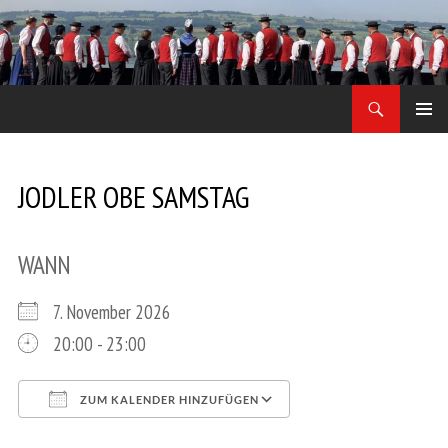
Zum
Inhalt
springen
Suchen
Jodler Obe Freitag
PRIMÄR
MENÜ
JODLER OBE SAMSTAG
WANN
7. November 2026
20:00 - 23:00
ZUM KALENDER HINZUFÜGEN
ICS herunterladen
Google Kalender