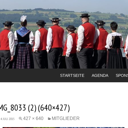
STARTSEITE
AGENDA
SPON
MG_8033 (2) (640×427)
427 × 640
MITGLIEDER
4. JULI 2015