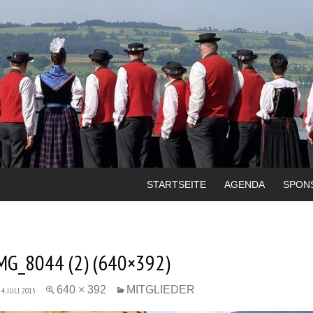
STARTSEITE
AGENDA
SPON
MG_8044 (2) (640×392)
640 × 392
MITGLIEDER
4. JULI 2015